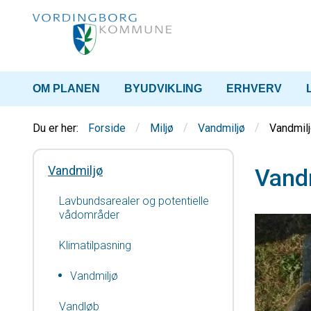
OM PLANEN
BYUDVIKLING
ERHVERV
/
/
/
Vandmil
Forside
Miljø
Vandmiljø
Vandmiljø
Vand
Lavbundsarealer og potentielle
vådområder
Klimatilpasning
Vandmiljø
Vandløb