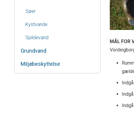
Søer
Kystvande
Spildevand
MÅL FOR 
Vordingbor
Grundvand
Rumme
Miljøbeskyttelse
gælde
Indgå
Indgå
Indgå