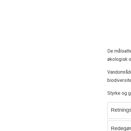
De målsatte
økologisk o
Vandområde
biodiversit
Styrke og g
Retnings
Redegør