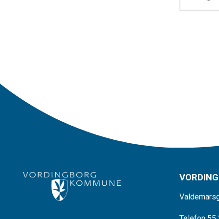
VORDIN
Valdemarsg
Telefon 55