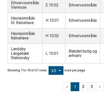
Erhvervsområde
E 10.02
Erhvervsområde
Link
Viemose
Havneområde
H 10.01
Erhvervsområde
Link
Gl. Kalvehave
Havneområde
H 10.02
Erhvervsområde
Link
Kalvehave
Landsby
Blandet bolig og
Langebæk
L 10.01
Link
erhverv
Stationsby
10
Showing 1 to 10 of 21 rows
rows per page
‹
1
2
3
›