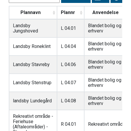
Plannavn
Plannr
Anvendelse
Landsby
Blandet bolig og
L 04.01
Jungshoved
erhverv
Blandet bolig og
Landsby Roneklint
L 04.04
erhverv
Blandet bolig og
Landsby Stavreby
L 04.06
erhverv
Blandet bolig og
Landsby Stenstrup
L 04.07
erhverv
Blandet bolig og
landsby Lundegård
L 04.08
erhverv
Rekreativt område -
Feriehuse
R 04.01
Rekreativt område
(Aftaleområder) -