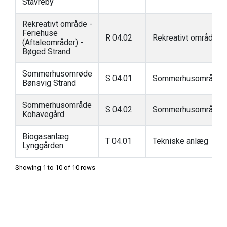
Stavreby
Rekreativt område -
Feriehuse
R 04.02
Rekreativt område
(Aftaleområder) -
Bøged Strand
Sommerhusomrøde
S 04.01
Sommerhusområde
Bønsvig Strand
Sommerhusområde
S 04.02
Sommerhusområde
Kohavegård
Biogasanlæg
T 04.01
Tekniske anlæg
Lynggården
Showing 1 to 10 of 10 rows